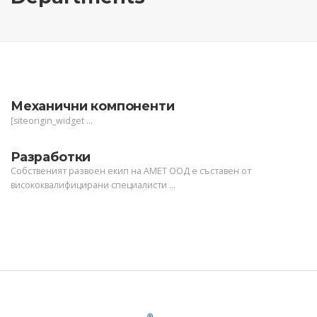
Механични компоненти
[siteorigin_widget …
Разработки
Собственият развоен екип на АМЕТ ООД е съставен от
висококвалифицирани специалисти …