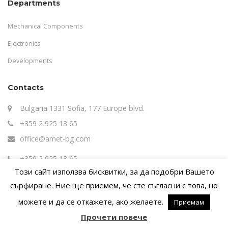
Departments
Mechanical Components
Electronics
Developments
Contacts
Bulgaria 1331 Sofia, 177 Europe blvd.
+359 2 925 13 65
office@amet-bg.com
+359 2 925 13 65
Този сайт използва бисквитки, за да подобри Вашето
сърфиране. Ние ще приемем, че сте съгласни с това, но
можете и да се откажете, ако желаете.
Приемам
COPYRIGHT © 2018 AMET LTD. ALL RIGHTS RESERVED.
Прочети повече
Site by
digitawise